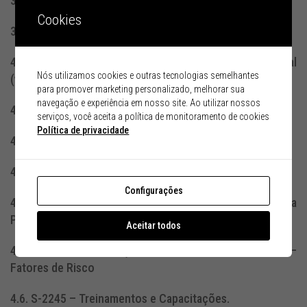
3.6. PPP / PPP Eletrônico.
Cookies
3.7. Profissionais responsáveis pela preparação.
4. Eventos de SST antes da Simplificação do eSocial
Nós utilizamos cookies e outras tecnologias semelhantes
(versão 2.5.01)
para promover marketing personalizado, melhorar sua
navegação e experiência em nosso site. Ao utilizar nossos
4.1. S-1060 – Tabela de Ambientes de Trabalho
serviços, você aceita a política de monitoramento de cookies
Política de privacidade
4.2. S-2210 – Comunicação de Acidente de Trabalho
4.3. S-2220 – Monitoramento da Saúde do Trabalhador
Configurações
4.4. S-2221 – Exame Toxicológico do Motorista
Profissional
Aceitar todos
4.5. S-2240 – Condições Ambientais do Trabalho –
Fatores de Risco
4.6. S-2245 – Treinamentos e Capacitações.